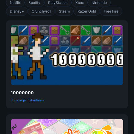
Netflix
Spotify
PlayStation
Xbox
Nintendo
Disney+
Crunchyroll
Steam
Razer Gold
Free Fire
10000000
⚡ Entrega Instantánea