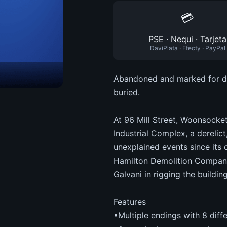
💳
PSE · Nequi · Tarjeta
DaviPlata · Efecty · PayPal
Abandoned and marked for dem
buried.
At 96 Mill Street, Woonsocke
Industrial Complex, a derelic
unexplained events since its 
Hamilton Demolition Company,
Galvani in rigging the buildin
Features
•Multiple endings with 8 dif