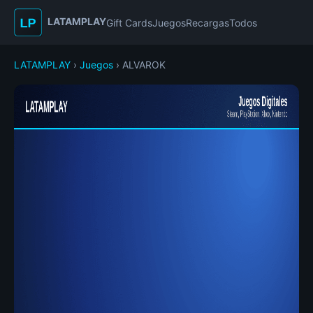
LATAMPLAY
Gift Cards
Juegos
Recargas
Todos
LATAMPLAY
›
Juegos
› ALVAROK