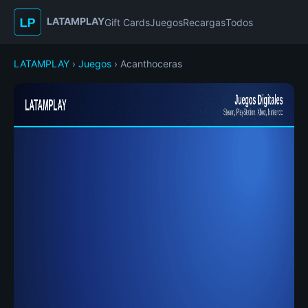
LATAMPLAY
Gift Cards
Juegos
Recargas
Todos
LATAMPLAY
›
Juegos
› Acanthoceras