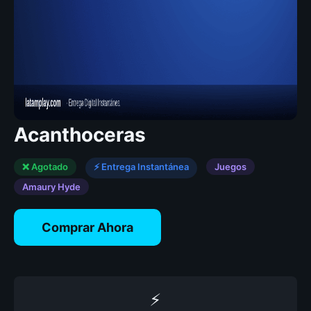
Acanthoceras
❌ Agotado
⚡ Entrega Instantánea
Juegos
Amaury Hyde
Comprar Ahora
⚡