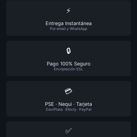
⚡
Entrega Instantánea
Por email y WhatsApp
🔒
Pago 100% Seguro
Encriptación SSL
💳
PSE · Nequi · Tarjeta
DaviPlata · Efecty · PayPal
✅