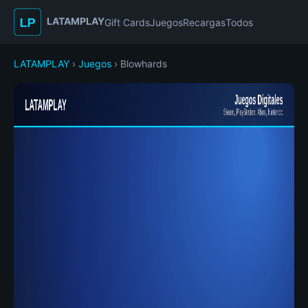
LATAMPLAY
Gift Cards
Juegos
Recargas
Todos
LATAMPLAY
›
Juegos
› Blowhards