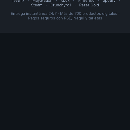
Netflix
·
PlayStation
·
Xbox
·
Nintendo
·
Spotify
·
Steam
·
Crunchyroll
·
Razer Gold
Entrega instantánea 24/7 · Más de 700 productos digitales ·
Pagos seguros con PSE, Nequi y tarjetas