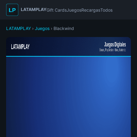
LATAMPLAY
Gift Cards
Juegos
Recargas
Todos
LATAMPLAY
›
Juegos
› Blackwind