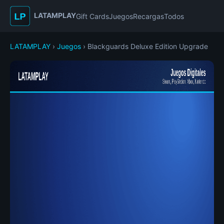
LATAMPLAY
Gift Cards
Juegos
Recargas
Todos
LATAMPLAY
›
Juegos
› Blackguards Deluxe Edition Upgrade