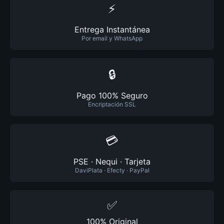
⚡
Entrega Instantánea
Por email y WhatsApp
🔒
Pago 100% Seguro
Encriptación SSL
💳
PSE · Nequi · Tarjeta
DaviPlata · Efecty · PayPal
✅
100% Original