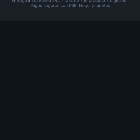
Entrega instantánea 24/7 · Más de 700 productos digitales ·
Pagos seguros con PSE, Nequi y tarjetas