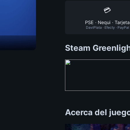
💳
PSE · Nequi · Tarjeta
DaviPlata · Efecty · PayPal
Steam Greenlig
Acerca del jueg