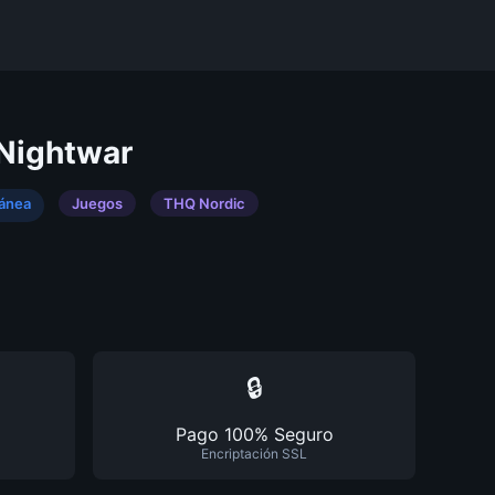
 Nightwar
tánea
Juegos
THQ Nordic
🔒
Pago 100% Seguro
Encriptación SSL