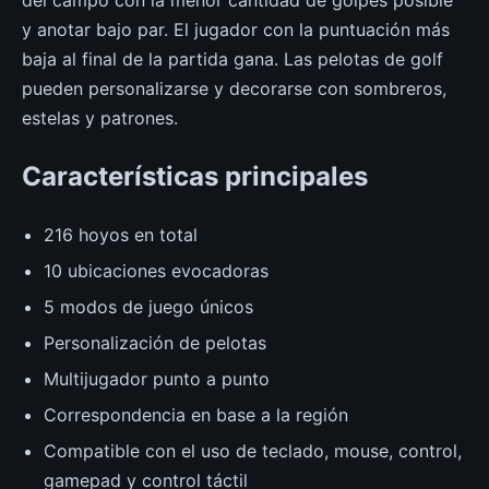
del campo con la menor cantidad de golpes posible
y anotar bajo par. El jugador con la puntuación más
baja al final de la partida gana. Las pelotas de golf
pueden personalizarse y decorarse con sombreros,
estelas y patrones.
Características principales
216 hoyos en total
10 ubicaciones evocadoras
5 modos de juego únicos
Personalización de pelotas
Multijugador punto a punto
Correspondencia en base a la región
Compatible con el uso de teclado, mouse, control,
gamepad y control táctil