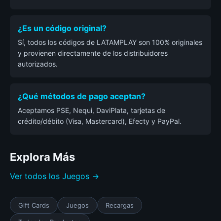
¿Es un código original?
Sí, todos los códigos de LATAMPLAY son 100% originales
y provienen directamente de los distribuidores
autorizados.
¿Qué métodos de pago aceptan?
Aceptamos PSE, Nequi, DaviPlata, tarjetas de
crédito/débito (Visa, Mastercard), Efecty y PayPal.
Explora Más
Ver todos los Juegos →
Gift Cards
Juegos
Recargas