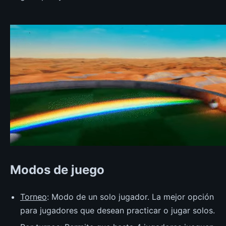
Modos de juego
Torneo
: Modo de un solo jugador. La mejor opción
para jugadores que desean practicar o jugar solos.