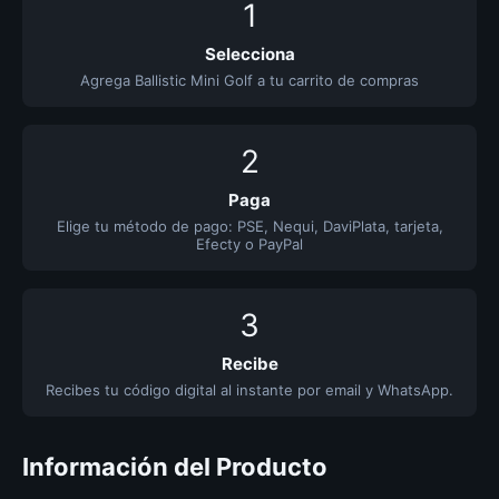
1
Selecciona
Agrega Ballistic Mini Golf a tu carrito de compras
2
Paga
Elige tu método de pago: PSE, Nequi, DaviPlata, tarjeta,
Efecty o PayPal
3
Recibe
Recibes tu código digital al instante por email y WhatsApp.
Información del Producto