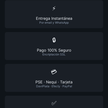
⚡
Entrega Instantánea
Por email y WhatsApp
🔒
Pago 100% Seguro
Encriptación SSL
💳
PSE · Nequi · Tarjeta
DaviPlata · Efecty · PayPal
✅