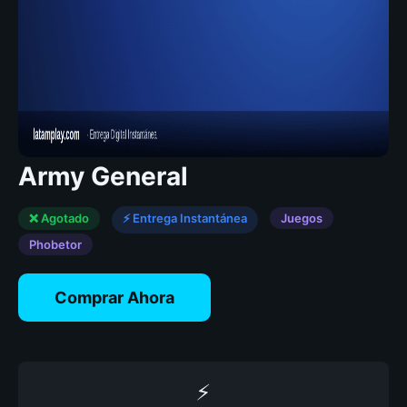
Army General
❌ Agotado
⚡ Entrega Instantánea
Juegos
Phobetor
Comprar Ahora
⚡