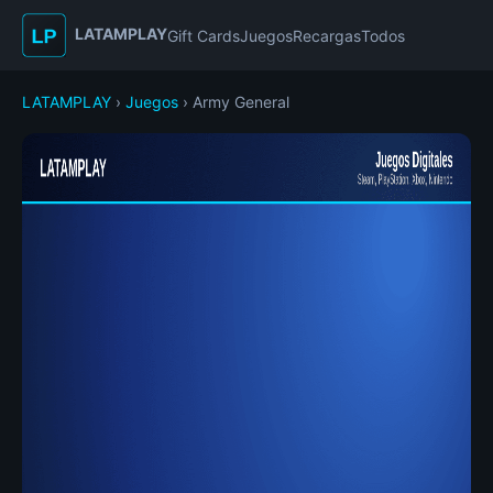
LATAMPLAY
Gift Cards
Juegos
Recargas
Todos
LATAMPLAY
›
Juegos
› Army General