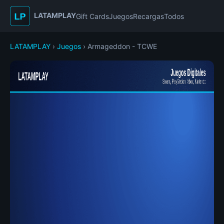
LATAMPLAY
Gift Cards
Juegos
Recargas
Todos
LATAMPLAY
›
Juegos
› Armageddon - TCWE