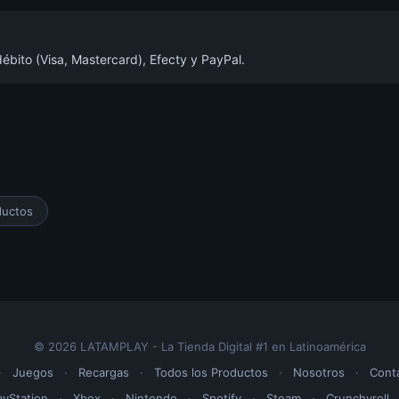
ébito (Visa, Mastercard), Efecty y PayPal.
ductos
© 2026 LATAMPLAY - La Tienda Digital #1 en Latinoamérica
·
Juegos
·
Recargas
·
Todos los Productos
·
Nosotros
·
Cont
ayStation
·
Xbox
·
Nintendo
·
Spotify
·
Steam
·
Crunchyroll