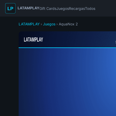
LATAMPLAY
Gift Cards
Juegos
Recargas
Todos
LATAMPLAY
›
Juegos
› AquaNox 2