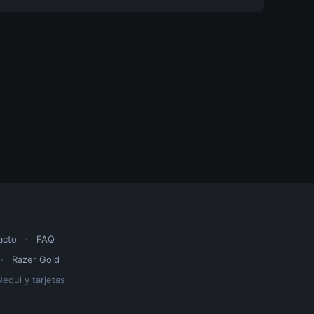
acto
·
FAQ
·
Razer Gold
equi y tarjetas