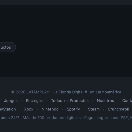
ductos
© 2026 LATAMPLAY - La Tienda Digital #1 en Latinoamérica
·
Juegos
·
Recargas
·
Todos los Productos
·
Nosotros
·
Cont
ayStation
·
Xbox
·
Nintendo
·
Spotify
·
Steam
·
Crunchyroll
tánea 24/7 · Más de 700 productos digitales · Pagos seguros con PSE, N