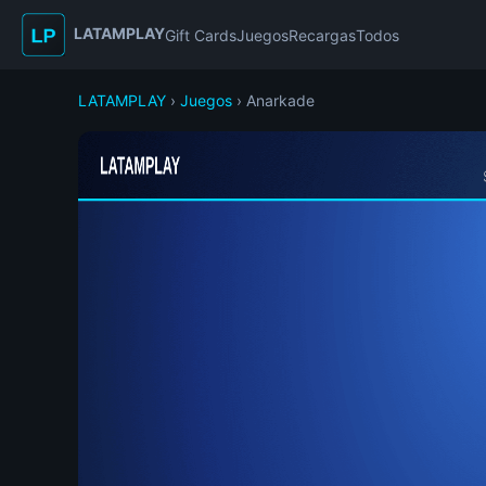
LATAMPLAY
Gift Cards
Juegos
Recargas
Todos
LATAMPLAY
›
Juegos
› Anarkade