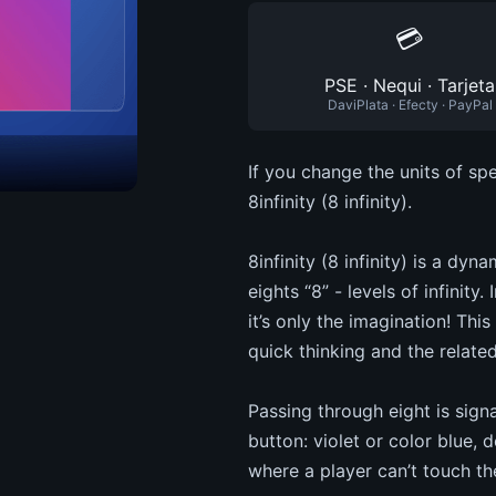
💳
PSE · Nequi · Tarjeta
DaviPlata · Efecty · PayPal
If you change the units of sp
8infinity (8 infinity).
8infinity (8 infinity) is a d
eights “8” - levels of infinity.
it’s only the imagination! Th
quick thinking and the related 
Passing through eight is sign
button: violet or color blue, 
where a player can’t touch th