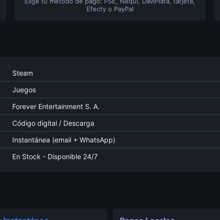
Elige tu método de pago: PSE, Nequi, DaviPlata, tarjeta,
Efecty o PayPal
Steam
Juegos
Forever Entertainment S. A.
Código digital / Descarga
Instantánea (email + WhatsApp)
En Stock - Disponible 24/7