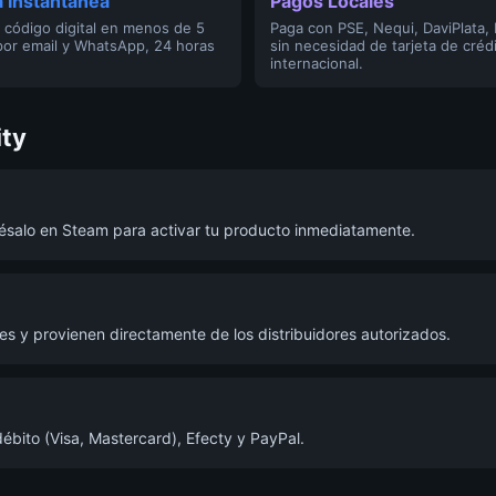
 Instantánea
Pagos Locales
 código digital en menos de 5
Paga con PSE, Nequi, DaviPlata,
por email y WhatsApp, 24 horas
sin necesidad de tarjeta de créd
internacional.
ity
grésalo en Steam para activar tu producto inmediatamente.
s y provienen directamente de los distribuidores autorizados.
ébito (Visa, Mastercard), Efecty y PayPal.