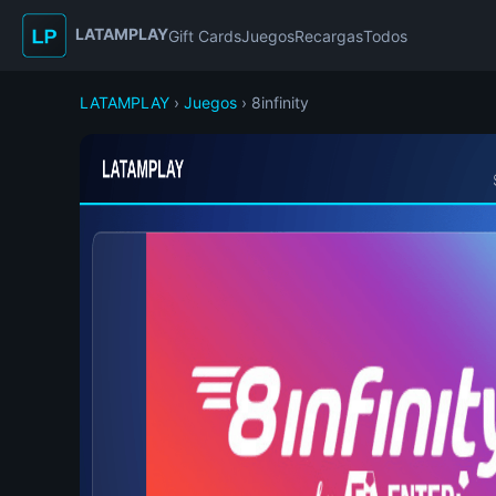
LATAMPLAY
Gift Cards
Juegos
Recargas
Todos
LATAMPLAY
›
Juegos
› 8infinity