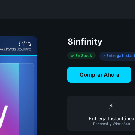
8infinity
✅ En Stock
⚡ Entrega Instan
Comprar Ahora
⚡
Entrega Instantánea
Por email y WhatsApp