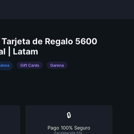
e Tarjeta de Regalo 5600
al | Latam
tánea
Gift Cards
Garena
🔒
Pago 100% Seguro
Encriptación SSL