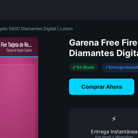
galo 5600 Diamantes Digital | Latam
Garena Free Fir
Diamantes Digit
✅ En Stock
⚡ Entrega Instan
Comprar Ahora
⚡
Entrega Instantánea
Por email y WhatsApp