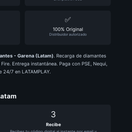
✅
100% Original
Distribuidor autorizado
antes - Garena (Latam)
. Recarga de diamantes
e Fire. Entrega instantánea. Paga con PSE, Nequi,
ble 24/7 en LATAMPLAY.
Latam
3
Recibe
Recibes tu código digital al instante por email y