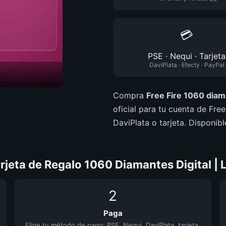
💳
PSE · Nequi · Tarjeta
DaviPlata · Efecty · PayPal
Compra
Free Fire 1060 diam
oficial para tu cuenta de Fre
DaviPlata o tarjeta. Disponi
jeta de Regalo 1060 Diamantes Digital | 
2
Paga
Elige tu método de pago: PSE, Nequi, DaviPlata, tarjeta,