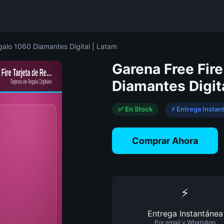
galo 1060 Diamantes Digital | Latam
Garena Free Fire
Diamantes Digit
✅ En Stock
⚡ Entrega Instan
Comprar Ahora
⚡
Entrega Instantánea
Por email y WhatsApp