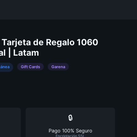
 Tarjeta de Regalo 1060
al | Latam
tánea
Gift Cards
Garena
🔒
Pago 100% Seguro
Encriptación SSL