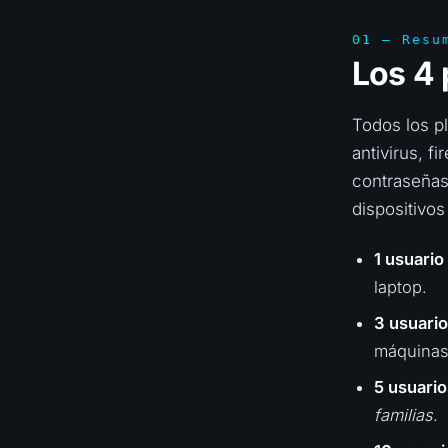
01 — Resu
Los 4
Todos los p
antivirus, f
contraseñas 
dispositivos
1 usuario
laptop.
3 usuari
máquinas
5 usuario
familias
.