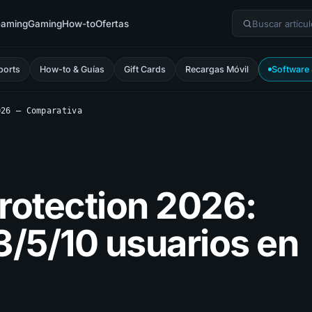
eaming
Gaming
How-to
Ofertas
ports
How-to & Guías
Gift Cards
Recargas Móvil
Software
026 — Comparativa
rotection 2026:
3/5/10 usuarios en