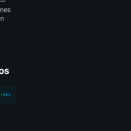
 —
enes
en
ios
O/MES