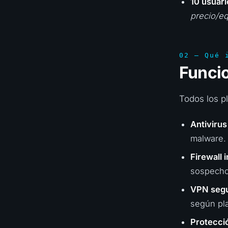
10 usuari
precio/eq
02 — Qué 
Funcio
Todos los p
Antivirus
malware.
Firewall 
sospecho
VPN seg
según pla
Protecció