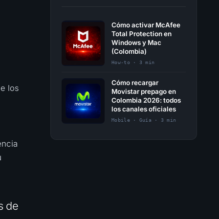
Cómo activar McAfee
Total Protection en
Windows y Mac
(Colombia)
How-to · 3 min
Cómo recargar
e los
Movistar prepago en
Colombia 2026: todos
los canales oficiales
Mobile · Guía · 3 min
encia
u
s de