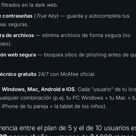
filtrados en la dark web.
e contraseñas
(
True Key
) — guarda y autocompleta tus
ñas seguras.
ra de archivos
— elimina archivos de forma segura (no
les).
ón web segura
— bloquea sitios de phishing antes de qu
écnico gratuito
24/7 con McAfee oficial.
n
Windows, Mac, Android e iOS
. Cada "usuario" de tu lic
ualquier combinación (p.ej. tu PC Windows + tu Mac + t
 iPhone de tu pareja + la tablet de los niños).
rencia entre el plan de 5 y el de 10 usuarios e