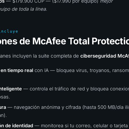
os
— $179.900 COP — ($17.990 por equipo)
mejor
uipo de toda la línea
.
incluye
nes de McAfee Total Protecti
lanes incluyen la suite completa de
ciberseguridad McA
 en tiempo real
con IA — bloquea virus, troyanos, ranso
inteligente
— controla el tráfico de red y bloquea conexi
sas.
ura
— navegación anónima y cifrada (hasta 500 MB/día il
n).
n de identidad
— monitorea si tu correo, celular o tarjeta