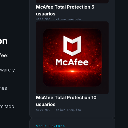
McAfee Total Protection 5
usuarios
$135.500 · el más vendido
on
fee
:
mware y
ones
McAfee Total Protection 10
usuarios
imitado
$179.900 · mejor $/equipo
SIGUE LEYENDO