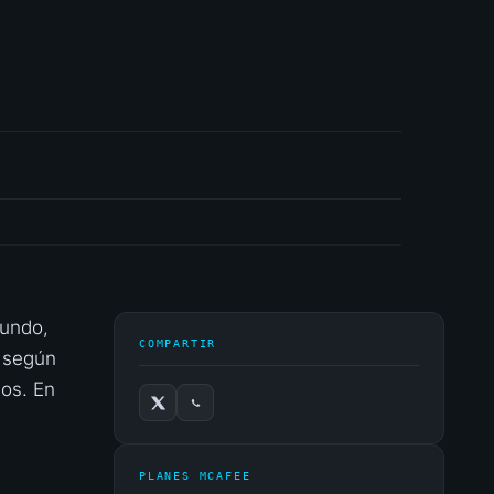
mundo,
COMPARTIR
 según
ios. En
s
PLANES MCAFEE