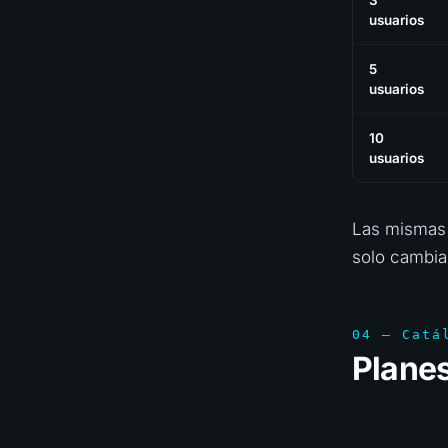
3
usuarios
5
usuarios
10
usuarios
Las mismas 
solo cambia
04 — Catá
Plane