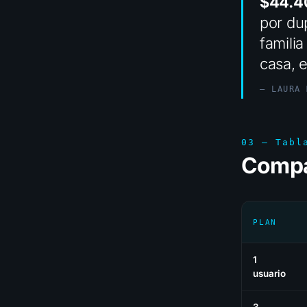
$44.40
por dup
familia
casa, 
— LAURA 
03 — Tabl
Compar
PLAN
1
usuario