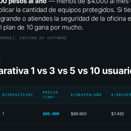
0 pesos al año
— menos de $4.000 al mes
licar la cantidad de equipos protegidos. Si ti
 grande o atiendes la seguridad de la oficina 
el plan de 10 gana por mucho.
MÉNDEZ, EDITORA DE SOFTWARE
a
ativa 1 vs 3 vs 5 vs 10 usuar
PRECIO
DISPOSITIVOS
$/EQUIPO/AÑO
$/EQUIP
(COP)
1
$89.900
$89.900
$7.492