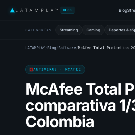
LATAMPLAY
Blog
Str
BLOG
Streaming
Gaming
Deportes & eS
CATEGORÍAS
LATAMPLAY
/
Blog
/
Software
/
McAfee Total Protection 2
ANTIVIRUS · MCAFEE
McAfee Total P
comparativa 1/
Colombia