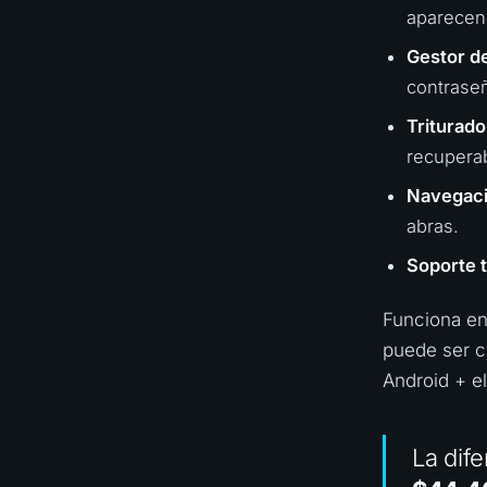
aparecen 
Gestor d
contrase
Triturado
recuperab
Navegaci
abras.
Soporte t
Funciona e
puede ser c
Android + el
La dife