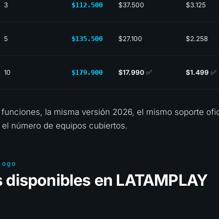
3
$112.500
$37.500
$3.125
5
$135.500
$27.100
$2.258
10
$179.900
$17.990
✅
$1.499
✅
funciones, la misma versión 2026, el mismo soporte ofi
 el número de equipos cubiertos.
logo
s disponibles en LATAMPLAY