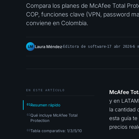
Compara los planes de McAfee Total Protec
COP, funciones clave (VPN, password mana
conviene en Colombia.
Laura Méndez
LM
Editora de software
17 abr 2026
6 
EN ESTE ARTÍCULO
McAfee Tota
y en LATAM
Resumen rápido
la cantidad 
Qué incluye McAfee Total
esta guía t
Protection
precios rea
Tabla comparativa: 1/3/5/10