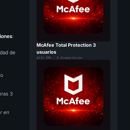
iones
:
McAfee Total Protection 3
usuarios
idad de
$112.500 · 3 dispositivos
 o
eras 3
r en